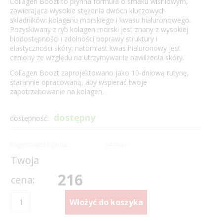
Collagen Boozt to płynna formuła o smaku wiśniowym,
zawierająca wysokie stężenia dwóch kluczowych
składników: kolagenu morskiego i kwasu hialuronowego.
Pozyskiwany z ryb kolagen morski jest znany z wysokiej
biodostępności i zdolności poprawy struktury i
elastyczności skóry; natomiast kwas hialuronowy jest
ceniony ze względu na utrzymywanie nawilżenia skóry.
Collagen Boozt zaprojektowano jako 10-dniową rutynę,
starannie opracowaną, aby wspierać twoje
zapotrzebowanie na kolagen.
dostępny
dostępność:
Sugerowana cena:
317.61
Twoja
216
cena: