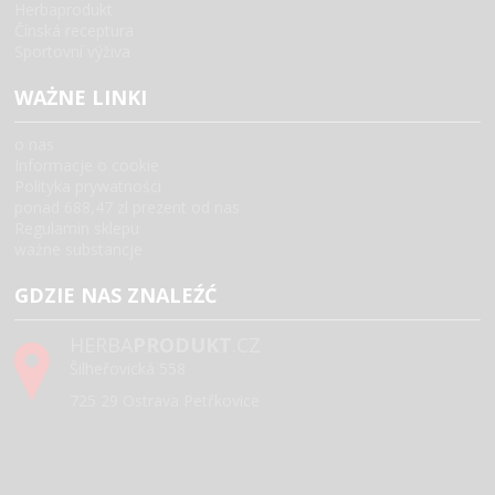
Herbaprodukt
Čínská receptura
Sportovní výživa
WAŻNE LINKI
o nas
Informacje o cookie
Polityka prywatności
ponad 688,47 zl prezent od nas
Regulamin sklepu
ważne substancje
GDZIE NAS ZNALEŹĆ
HERBA
PRODUKT
.CZ
Šilheřovická 558
725 29 Ostrava Petřkovice