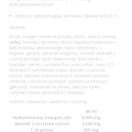
funkcjonowania skóry4
Biotyna i cynk pomagają zachować zdrową skórę5, 6
Składniki:
Woda, kolagen morski w proszku (dorsz, łupacz, mintaj)
(
ryby
), błonnik z korzenia cykorii, regulator kwasowości
(lakton kwasu glukonowego, kwas cytrynowy), L-
arginina, glicyna, cytrynian magnezu, aromat, ekstrakt z
czarnej borówki, kwas hialuronowy, koncentrat z
marchwi czarnej,
Lactobacillus casei subsp. casei 327
,
witamina C (askorbinian sodu), ekstrakt z owoców
aceroli, substancja konserwująca (sorbinian potasu),
ceramidy z otrębów ryżowych, substancja słodząca
(glikozydy stewiolowe ze stewii), siarczan cynku,
cytrynian miedzi, witamina B7 (biotyna).
Wartość odżywcza i zawartość na porcję
46 ml
Hydrolizowany kolagen rybi
8,000 mg
Błonnik z korzenia cykorii
2,500 mg
L-Arginina
625 mg