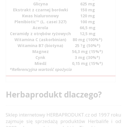
Glicyna
625 mg
Ekstrakt z czarnej borówki
150 mg
Kwas hialuronowy
120 mg
Plenibiotic™ (L. casei 327)
100 mg
Acerola
66,5 mg
Ceramidy z otrębów ryżowych
12,5 mg
Witamina C (askorbinian)
80 mg (100%*)
Witamina B7 (biotyna)
25 ?g (50%*)
Magnez
56,3 mg (15%*)
Cynk
3 mg (30%*)
Miedź
0,15 mg (15%*)
*Referencyjna wartość spożycia
Herbaprodukt dlaczego?
Sklep internetowy HERBAPRODUKT.cz od 1997 roku
zajmuje się sprzedażą produktów Herbalife i od