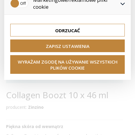
konkretnego użytkownika. Dlatego nie możemy znaleźć
naszego sklepu do Twoich potrzeb i zainteresowań, co
odwiedzonych linków, przeglądanych towarów itp.
cookie
zapewnia lepsze doświadczenia zakupowe. Dzięki nim
możemy bezpośrednio dostosować ofertę do Twoich
Te pliki cookie pozwalają nam lepiej kierować i oceniać
preferencji, co pozwala uniknąć nieodpowiednich
kampanie marketingowe.
rekomendacji produktów lub innych nieistotnych ofert.
ODRZUCAĆ
ZAPISZ USTAWIENIA
WYRAŻAM ZGODĘ NA UŻYWANIE WSZYSTKICH
PLIKÓW COOKIE
Collagen Boozt 10 x 46 ml
producent:
Zinzino
Piękna skóra od wewnątrz