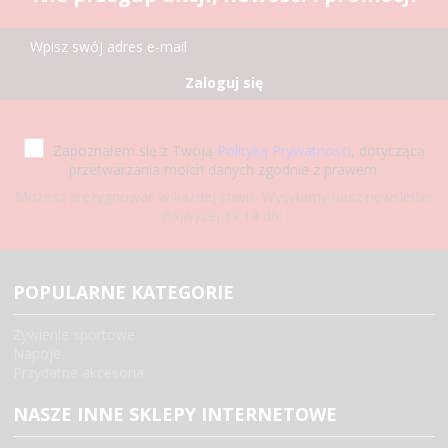
Zaloguj się
Zapoznałem się z Twoją
Polityką Prywatności
, dotyczącą
przetwarzania moich danych zgodnie z prawem.
Możesz zrezygnować w każdej chwili. Wysyłamy nasz newsletter
najwyżej 1x 14 dni.
POPULARNE KATEGORIE
Żywienie sportowe
Napoje
Przydatne akcesoria
NASZE INNE SKLEPY INTERNETOWE