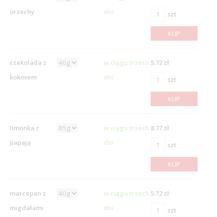
orzechy
dni
szt
KUP
czekolada z
w ciągu trzech
5.72 zł
kokosem
dni
szt
KUP
limonka z
w ciągu trzech
8.77 zł
papają
dni
szt
KUP
marcepan z
w ciągu trzech
5.72 zł
migdałami
dni
szt