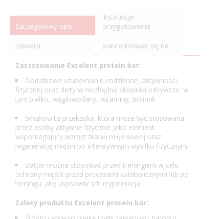
Instrukcje
Szczegółowy opis
przygotowania
zawiera
koncentrować się na
Zastosowanie Excelent protein bar:
Dodatkowe uzupełnianie codziennej aktywności
fizycznej oraz diety w niezbędne składniki odżywcze, w
tym białko, węglowodany, witaminy, błonnik.
Smakowita przekąska, która może być stosowana
przez osoby aktywne fizycznie jako element
wspomagający wzrost tkanki mięśniowej oraz
regenerację mięśni po intensywnym wysiłku fizycznym.
Baton można stosować przed treningiem w celu
ochrony mięśni przed procesami katabolicznymi lub po
treningu, aby usprawnić ich regenerację.
Zalety produktu Excelent protein bar:
Źródło cennego białka (24% zawartości batonu).