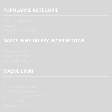
POPULARNE KATEGORIE
Żywienie sportowe
Napoje
Przydatne akcesoria
NASZE INNE SKLEPY INTERNETOWE
Herbaprodukt
Čínská receptura
Sportovní výživa
WAŻNE LINKI
o nas
Informacje o cookie
Polityka prywatności
ponad 688,47 zl prezent od nas
Regulamin sklepu
ważne substancje