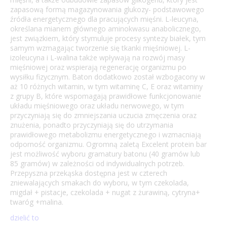
zapasową formą magazynowania glukozy- podstawowego
źródła energetycznego dla pracujących mięśni. L-leucyna,
określana mianem głównego aminokwasu anabolicznego,
jest związkiem, który stymuluje procesy syntezy białek, tym
samym wzmagając tworzenie się tkanki mięśniowej. L-
izoleucyna i L-walina także wpływają na rozwój masy
mięśniowej oraz wspierają regenerację organizmu po
wysiłku fizycznym. Baton dodatkowo został wzbogacony w
aż 10 różnych witamin, w tym witaminę C, E oraz witaminy
z grupy B, które wspomagają prawidłowe funkcjonowanie
układu mięśniowego oraz układu nerwowego, w tym
przyczyniają się do zmniejszania uczucia zmęczenia oraz
znużenia, ponadto przyczyniają się do utrzymania
prawidłowego metabolizmu energetycznego i wzmacniają
odporność organizmu. Ogromną zaletą Excelent protein bar
jest możliwość wyboru gramatury batonu (40 gramów lub
85 gramów) w zależności od indywidualnych potrzeb.
Przepyszna przekąska dostępna jest w czterech
zniewalających smakach do wyboru, w tym czekolada,
migdał + pistacje, czekolada + nugat z żurawiną, cytryna+
twaróg +malina.
dzielić to