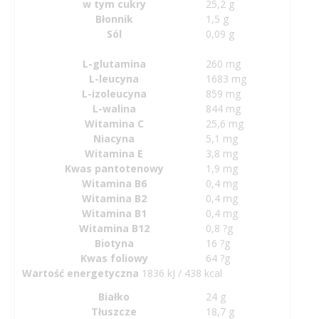
w tym cukry
25,2 g
Błonnik
1,5 g
Sól
0,09 g
L-glutamina
260 mg
L-leucyna
1683 mg
L-izoleucyna
859 mg
L-walina
844 mg
Witamina C
25,6 mg
Niacyna
5,1 mg
Witamina E
3,8 mg
Kwas pantotenowy
1,9 mg
Witamina B6
0,4 mg
Witamina B2
0,4 mg
Witamina B1
0,4 mg
Witamina B12
0,8 ?g
Biotyna
16 ?g
Kwas foliowy
64 ?g
Wartość energetyczna
1836 kJ / 438 kcal
Białko
24 g
Tłuszcze
18,7 g