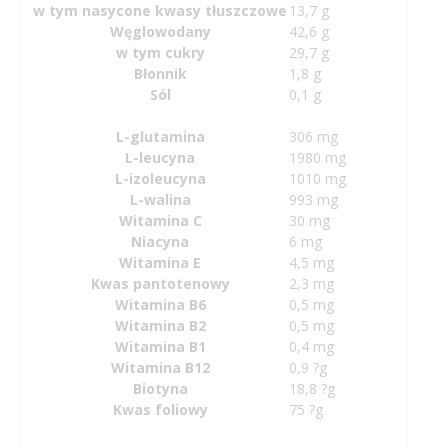
w tym nasycone kwasy tłuszczowe
13,7 g
Węglowodany
42,6 g
w tym cukry
29,7 g
Błonnik
1,8 g
Sól
0,1 g
L-glutamina
306 mg
L-leucyna
1980 mg
L-izoleucyna
1010 mg
L-walina
993 mg
Witamina C
30 mg
Niacyna
6 mg
Witamina E
4,5 mg
Kwas pantotenowy
2,3 mg
Witamina B6
0,5 mg
Witamina B2
0,5 mg
Witamina B1
0,4 mg
Witamina B12
0,9 ?g
Biotyna
18,8 ?g
Kwas foliowy
75 ?g