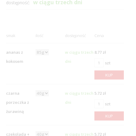
w ciągu trzech dni
dostępność:
smak
ilość
dostępność
Cena
ananas z
w ciągu trzech
8.77 zł
kokosem
dni
szt
KUP
czarna
w ciągu trzech
5.72 zł
porzeczka z
dni
szt
żurawiną
KUP
czekolada +
w ciągu trzech
5.72 zł