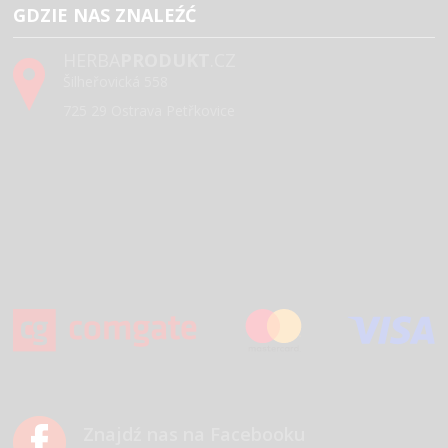
GDZIE NAS ZNALEŹĆ
HERBA
PRODUKT
.CZ
Šilheřovická 558
725 29 Ostrava Petřkovice
Znajdź nas na Facebooku