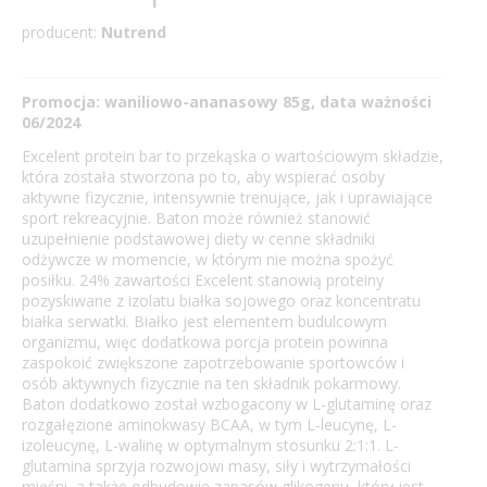
producent:
Nutrend
Promocja: waniliowo-ananasowy 85g, data ważności
06/2024
Excelent protein bar to przekąska o wartościowym składzie,
która została stworzona po to, aby wspierać osoby
aktywne fizycznie, intensywnie trenujące, jak i uprawiające
sport rekreacyjnie. Baton może również stanowić
uzupełnienie podstawowej diety w cenne składniki
odżywcze w momencie, w którym nie można spożyć
posiłku. 24% zawartości Excelent stanowią proteiny
pozyskiwane z izolatu białka sojowego oraz koncentratu
białka serwatki. Białko jest elementem budulcowym
organizmu, więc dodatkowa porcja protein powinna
zaspokoić zwiększone zapotrzebowanie sportowców i
osób aktywnych fizycznie na ten składnik pokarmowy.
Baton dodatkowo został wzbogacony w L-glutaminę oraz
rozgałęzione aminokwasy BCAA, w tym L-leucynę, L-
izoleucynę, L-walinę w optymalnym stosunku 2:1:1. L-
glutamina sprzyja rozwojowi masy, siły i wytrzymałości
mięśni, a także odbudowie zapasów glikogenu, który jest