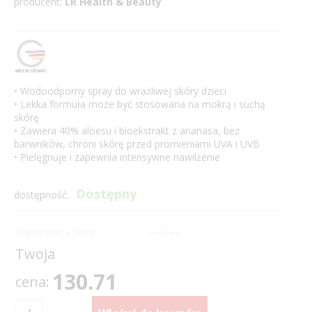
producent:
LR Health & Beauty
• Wodoodporny spray do wrażliwej skóry dzieci
• Lekka formuła może być stosowana na mokrą i suchą
skórę
• Zawiera 40% aloesu i bioekstrakt z ananasa, bez
barwników, chroni skórę przed promieniami UVA i UVB
• Pielęgnuje i zapewnia intensywne nawilżenie
Dostępny
dostępność:
Sugerowana cena:
140.43
Twoja
130.71
cena: