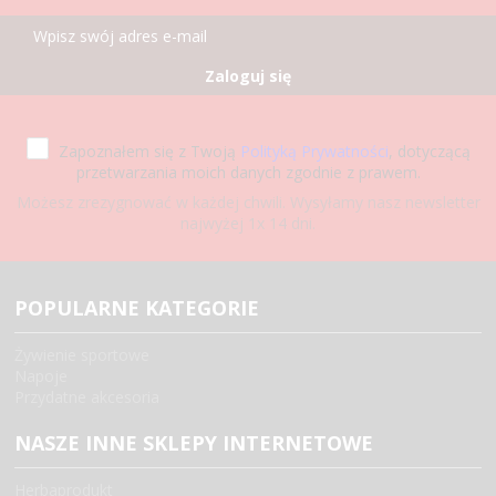
Zaloguj się
Zapoznałem się z Twoją
Polityką Prywatności
, dotyczącą
przetwarzania moich danych zgodnie z prawem.
Możesz zrezygnować w każdej chwili. Wysyłamy nasz newsletter
najwyżej 1x 14 dni.
POPULARNE KATEGORIE
Żywienie sportowe
Napoje
Przydatne akcesoria
NASZE INNE SKLEPY INTERNETOWE
Herbaprodukt