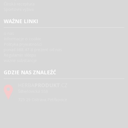
Čínská receptura
Sportovní výživa
WAŻNE LINKI
o nas
Informacje o cookie
Polityka prywatności
ponad 688,47 zl prezent od nas
Regulamin sklepu
ważne substancje
GDZIE NAS ZNALEŹĆ
HERBA
PRODUKT
.CZ
Šilheřovická 558
725 29 Ostrava Petřkovice