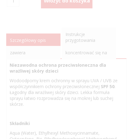
Instrukcje
Szczegółowy opis
przygotowania
zawiera
koncentrować się na
Niezawodna ochrona przeciwsłoneczna dla
wrażliwej skóry dzieci
Wodoodporny krem ochronny w sprayu UVA / UVB ze
współczynnikiem ochrony przeciwsłonecznej
SPF 50
.
Łagodny dla wrażliwej skóry dzieci. Lekka formuła
sprayu łatwo rozprowadza się na mokrej lub suchej
skórze.
Składniki
Aqua (Water), Ethylhexyl Methoxycinnamate,
Octocrylene, Bis-Ethylhexyloxyphenol Methoxyphenyl