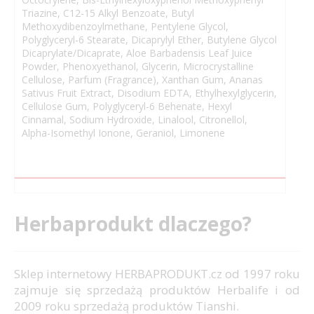
Triazine, C12-15 Alkyl Benzoate, Butyl
Methoxydibenzoylmethane, Pentylene Glycol,
Polyglyceryl-6 Stearate, Dicaprylyl Ether, Butylene Glycol
Dicaprylate/Dicaprate, Aloe Barbadensis Leaf Juice
Powder, Phenoxyethanol, Glycerin, Microcrystalline
Cellulose, Parfum (Fragrance), Xanthan Gum, Ananas
Sativus Fruit Extract, Disodium EDTA, Ethylhexylglycerin,
Cellulose Gum, Polyglyceryl-6 Behenate, Hexyl
Cinnamal, Sodium Hydroxide, Linalool, Citronellol,
Alpha-Isomethyl Ionone, Geraniol, Limonene
Herbaprodukt dlaczego?
Sklep internetowy HERBAPRODUKT.cz od 1997 roku
zajmuje się sprzedażą produktów Herbalife i od
2009 roku sprzedażą produktów Tianshi.