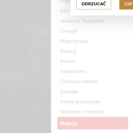
Kreatyny
ODRZUCAĆ
ZAP
Karnityny
Spalacze Tłuszczów
Energia
Regeneracja
Batony
Kurcze
Anabolizery
Ochrona stawów
Koktajle
Kwasy tłuszczowe
Witaminy i minerały
Napoje