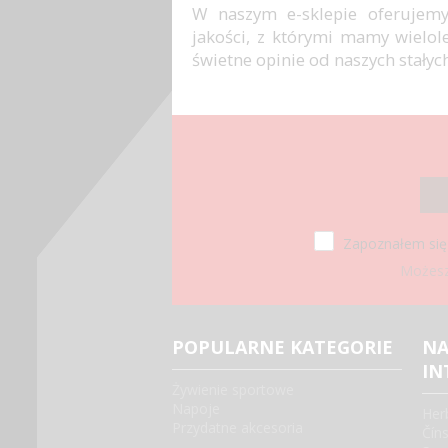
W naszym e-sklepie oferujemy
jakości, z którymi mamy wielo
świetne opinie od naszych stałyc
Zapoznałem się
Możesz 
POPULARNE KATEGORIE
NA
IN
Żywienie sportowe
Napoje
Her
Przydatne akcesoria
Čín