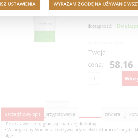
ISZ USTAWIENIA
WYRAŻAM ZGODĘ NA UŻYWANIE WSZY
Żelowi z Aloe Vera.
Pomaga przynieść ulgę w
Dostęp
dostępność:
Sugerowana cena:
Twoja
58.16
cena:
Instrukcje
Szczegółowy opis
przygotowania
zawiera
kon
Pozostawia skórę gładszą i bardziej delikatną
• Wzbogacony Aloe Vera i odżywiającymi ekstraktami roślinnymi, kt
ulgę