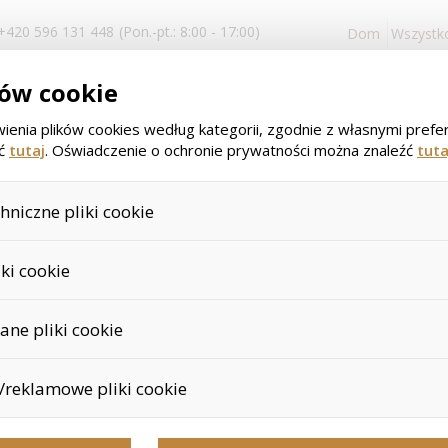
+420 596 131 448
(Pon.-pt.: 8:00 - 17:00)
Dom
Wszystk
logowanie i
ków cookie
rejestracja
ienia plików cookies według kategorii, zgodnie z własnymi prefer
źć
tutaj
. Oświadczenie o ochronie prywatności można znaleźć
tuta
niczne pliki cookie
>
>
>
>
Wprowadzenie
Kosmetyki
Kosmetyki ciała
Herbal Aloe
 są niezbędne do prawidłowego działania naszej strony internetowej i ws
iki cookie
produktów w koszyku, kontroli filtrów, a także wyrażenia zgody na 
t wymagana w przypadku tych plików cookie i nie można ich nawet u
okie za pomocą skryptu Google Inc., który następnie anonimizuje te d
Herbal Aloe 
ne pliki cookie
aż zanonimizowane pliki cookie nie mogą być przypisane do konkret
nych linków, przeglądanych towarów itp.
s służą dostosowaniu naszego sklepu do Twoich potrzeb i zainteres
producent:
herbalife
reklamowe pliki cookie
ęki nim możemy bezpośrednio dostosować ofertę do Twoich preferen
 produktów lub innych nieistotnych ofert.
m lepiej kierować i oceniać kampanie marketingowe.
Nawilżenie i ukojenie dla