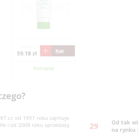
61.87 zł
Kup
59.18 zł
Dostępny
czego?
KT.cz od 1997 roku zajmuje
Od tak wi
29
ife i od 2009 roku sprzedażą
na rynku