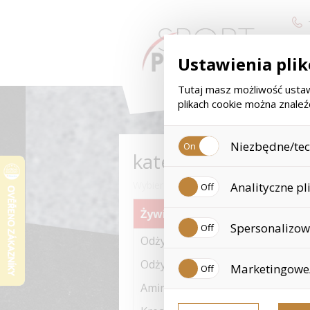
Ustawienia pli
Tutaj masz możliwość ustaw
plikach cookie można znale
Niezbędne/tech
kategoria
Są to pliki techniczne, które
Wybierz kategorię towarów
Analityczne pl
one m.in. do przechowywania 
cookies. Twoja zgoda nie jes
Żywienie sportowe
Zbieramy analityczne pliki co
Spersonalizowa
to już dane osobowe, poniew
Odżywki białkowe
nie możemy znaleźć odwiedzo
Personalizowane pliki cookie
Odżywki na masę (Gainery)
Marketingowe/
doświadczenia zakupowe. Dzi
nieodpowiednich rekomendacji
Aminokwasy
Te pliki cookie pozwalają na