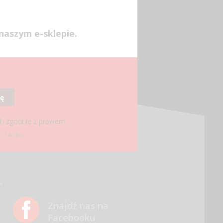
naszym e-sklepie.
ię
ch zgodnie z prawem.
 14 dni.
Znajdź nas na
Facebooku