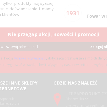
 tylko produkty najwyższej
letnie doświadczenie i mamy
1931
h klientów.
Towar w 
Nie przegap akcji, nowości i promocji
Zaloguj s
 z Twoją
Polityką Prywatności
, dotyczącą przetwarzania moich dany
zrezygnować w każdej chwili. Wysyłamy nasz newsletter najwyżej 1x
SZE INNE SKLEPY
GDZIE NAS ZNALEŹĆ
TERNETOWE
HERBA
PRODUKT
.CZ
baprodukt
Šilheřovická 558
ská receptura
725 29 Ostrava Petřkovice