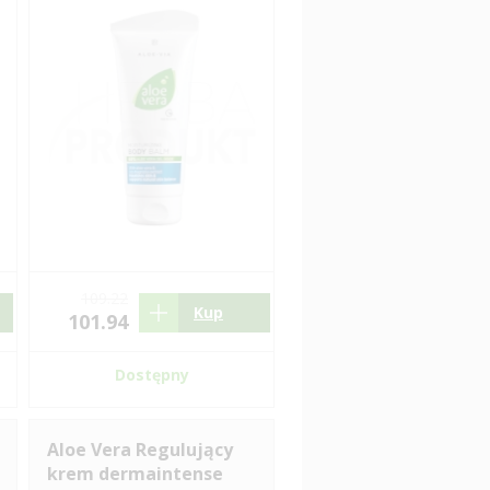
109.22
Kup
101.94
Dostępny
Aloe Vera Regulujący
krem dermaintense