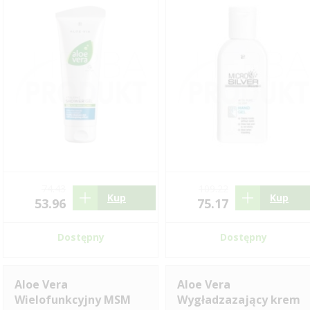
74.43
109.22
Kup
Kup
53.96
75.17
Dostępny
Dostępny
Aloe Vera
Aloe Vera
Wielofunkcyjny MSM
Wygładzazający krem