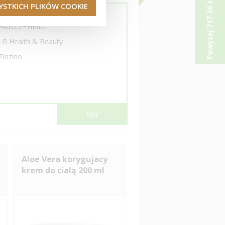
P
o
w
y
ż
e
j
7
1
7
.
3
6
z
ł
p
r
e
z
e
n
t
o
d
n
a
STKICH PLIKÓW COOKIE
Colway International
HANZZ+HEIDII
LR Health & Beauty
Zinzino
Filtr
Aloe Vera korygujacy
krem do cialą 200 ml