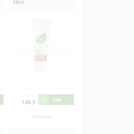
50ml
203.55
Kup
148.3
Dostępny