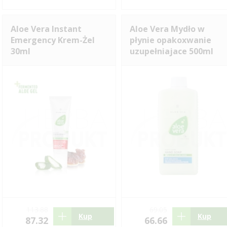
Aloe Vera Instant
Aloe Vera Mydło w
Emergency Krem-Żel
płynie opakoxwanie
30ml
uzupełniajace 500ml
113.88
69.05
Kup
Kup
87.32
66.66