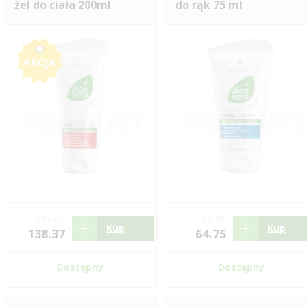
żel do ciała 200ml
do rąk 75 ml
171.99
69.05
Kup
Kup
138.37
64.75
Dostępny
Dostępny