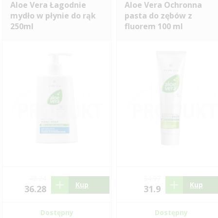
Aloe Vera Łagodnie
Aloe Vera Ochronna
mydło w płynie do rąk
pasta do zębów z
250ml
fluorem 100 ml
48.24
34.97
Kup
Kup
36.28
31.9
Dostępny
Dostępny