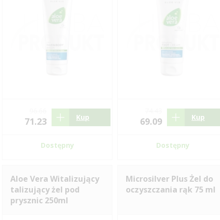
96.66
74.43
Kup
Kup
71.23
69.09
Dostępny
Dostępny
Aloe Vera Witalizujący
Microsilver Plus Żel do
talizujący żel pod
oczyszczania rąk 75 ml
prysznic 250ml