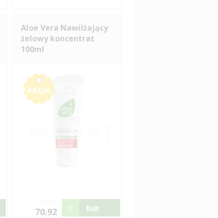
Aloe Vera Nawilżający
żelowy koncentrat
100ml
92.36
Kup
70.92