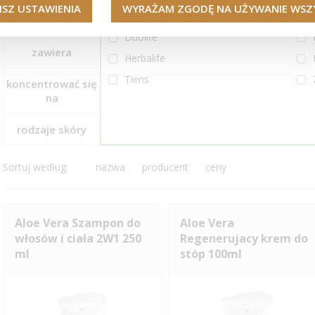
ISZ USTAWIENIA
WYRAŻAM ZGODĘ NA UŻYWANIE WSZY
Ceylon Way
producent
Duolife
zawiera
Herbalife
Tiens
koncentrować się
na
rodzaje skóry
Sortuj według:
nazwa
producent
ceny
Aloe Vera Szampon do
Aloe Vera
włosów i ciała 2W1 250
Regenerujacy krem do
ml
stóp 100ml