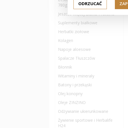
ODRZUCAĆ
ZAP
780g
Jeszcze więcej Białka-Proteina
Suplementy białkowe
Herbatki ziołowe
Kolagen
Napoje aloesowe
Spalacze Tłuszczów
Błonnik
Witaminy i minerały
Batony i przekąski
Olej konopny
Oleje ZINZINO
Odżywianie ukierunkowane
Żywienie sportowe i Herbalife
H24