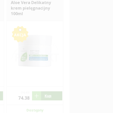
Aloe Vera Delikatny
krem pielęgnacijny
100ml
74.43
Kup
74.38
Dostępny