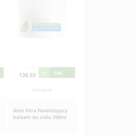
173.78
Kup
130.53
Dostępny
Aloe Vera Nawilżający
balsam do ciała 200ml