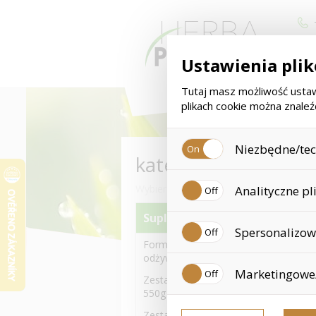
Ustawienia pli
Tutaj masz możliwość ustaw
plikach cookie można znale
Niezbędne/tech
kategoria
< 
Są to pliki techniczne, które
Wybierz kategorię towarów
Analityczne pl
one m.in. do przechowywania 
cookies. Twoja zgoda nie jes
Suplementy diety
Zbieramy analityczne pliki co
Spersonalizowa
to już dane osobowe, poniew
Formuła 1 i inne Koktajle
nie możemy znaleźć odwiedzo
odżywcze
Personalizowane pliki cookie
Marketingowe/
doświadczenia zakupowe. Dzi
Zestawy z Formuła 1 koktajlem
nieodpowiednich rekomendacji
550g
Te pliki cookie pozwalają na
Zestawy z Formuła 1 koktajlem