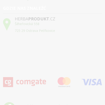
GDZIE NAS ZNALEŹĆ
HERBA
PRODUKT
.CZ
Šilheřovická 558
725 29 Ostrava Petřkovice