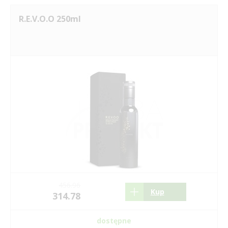
R.E.V.O.O 250ml
456.96
Kup
314.78
dostępne