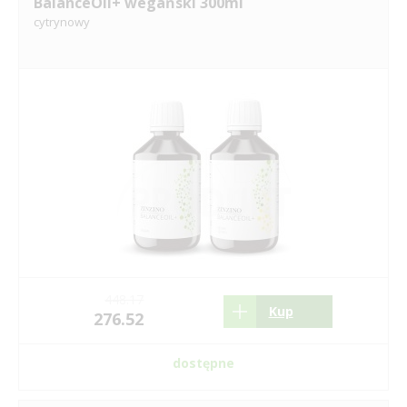
BalanceOil+ wegański 300ml
cytrynowy
448.17
Kup
276.52
dostępne