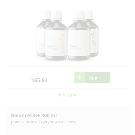
262.73
Kup
165.84
dostępne
BalanceOil+ 300 ml
pomarańczowo-cytrynowo-miętowy