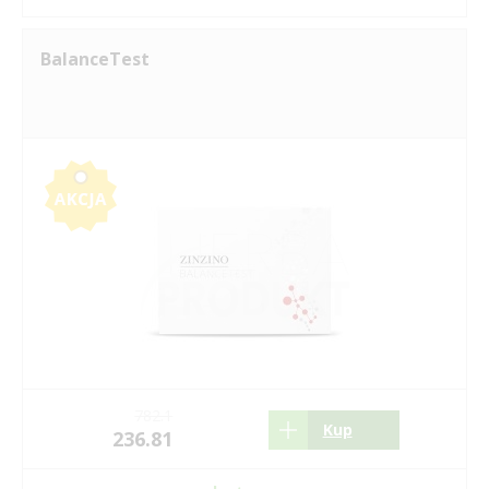
BalanceTest
782.1
Kup
236.81