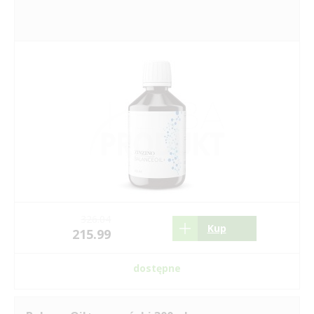
326.04
Kup
215.99
dostępne