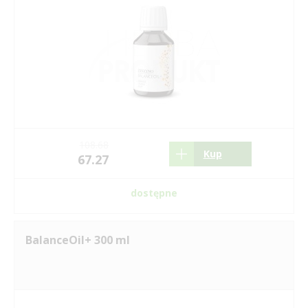
108.68
Kup
67.27
dostępne
BalanceOil+ 300 ml