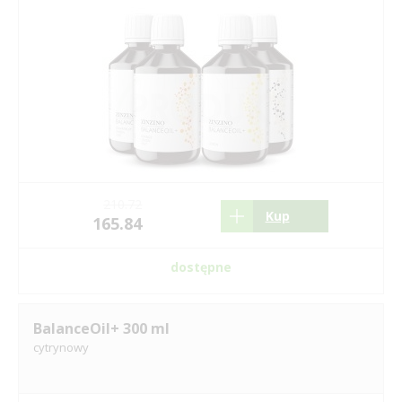
210.72
Kup
165.84
dostępne
BalanceOil+ 300 ml
cytrynowy