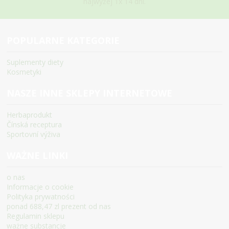
najwyżej 1x 14 dni.
POPULARNE KATEGORIE
Suplementy diety
Kosmetyki
NASZE INNE SKLEPY INTERNETOWE
Herbaprodukt
Čínská receptura
Sportovní výživa
WAŻNE LINKI
o nas
Informacje o cookie
Polityka prywatności
ponad 688,47 zl prezent od nas
Regulamin sklepu
ważne substancje