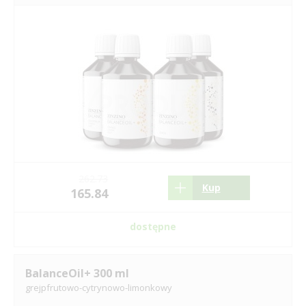
262.73
Kup
165.84
dostępne
BalanceOil+ 300 ml
grejpfrutowo-cytrynowo-limonkowy