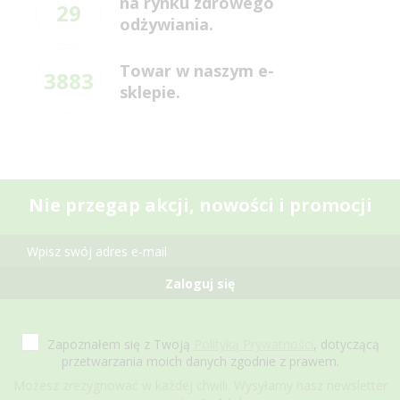
na rynku zdrowego
29
odżywiania.
Towar w naszym e-
3883
sklepie.
Nie przegap akcji, nowości i promocji
Zaloguj się
Zapoznałem się z Twoją
Polityką Prywatności
, dotyczącą
przetwarzania moich danych zgodnie z prawem.
Możesz zrezygnować w każdej chwili. Wysyłamy nasz newsletter