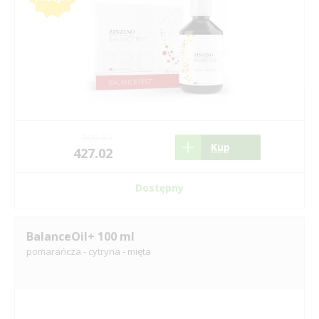
905.67
Kup
427.02
Dostępny
BalanceOil+ 100 ml
pomarańcza - cytryna - mięta