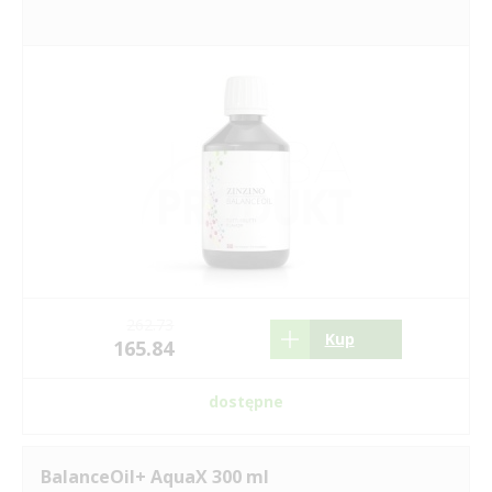
262.73
Kup
165.84
dostępne
BalanceOil+ AquaX 300 ml