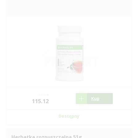
174.4
Kup
115.12
Dostępny
Herbatka rozpuszczalna 51g